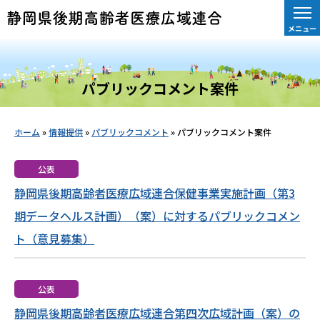
メニュー
パブリックコメント案件
ホーム
»
情報提供
»
パブリックコメント
»
パブリックコメント案件
公表
静岡県後期高齢者医療広域連合保健事業実施計画（第3
期データヘルス計画）（案）に対するパブリックコメン
ト（意見募集）
公表
静岡県後期高齢者医療広域連合第四次広域計画（案）の