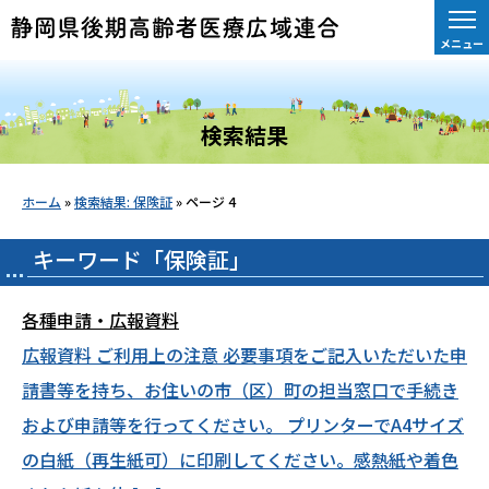
メニュー
検索結果
ホーム
»
検索結果: 保険証
»
ページ 4
キーワード「保険証」
各種申請・広報資料
広報資料 ご利用上の注意 必要事項をご記入いただいた申
請書等を持ち、お住いの市（区）町の担当窓口で手続き
および申請等を行ってください。 プリンターでA4サイズ
の白紙（再生紙可）に印刷してください。感熱紙や着色