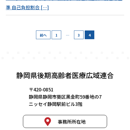
準 自己負担割合 […]
キーワード「保険証」一覧
前へ
1
…
3
4
静岡県後期高齢者医療広域連合
〒420-0851
静岡県静岡市葵区黒金町59番地の7
ニッセイ静岡駅前ビル3階
事務所所在地